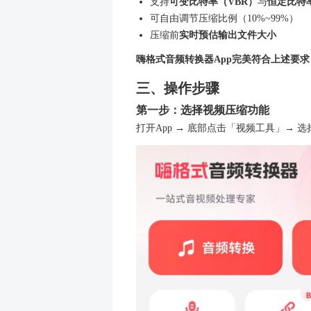
有损压缩
：通过舍弃人眼
无损压缩
：仅优化数据存
用户感知到的“画质下降”，
与画质之间取得良好平衡。
二、工具准备：一款
市面上视频压缩工具众多，建
支持
可变比特率（VBR）
可自由调节压缩比例（10%
压缩前
实时预估输出文件
嗨格式音频转换器App
完美符
三、操作步骤
第一步：选择视频压缩功