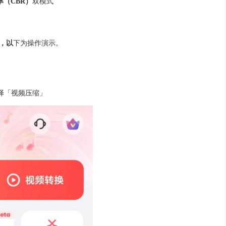
不敏感的画面信息来减小体积，是目前主流压缩方式
储结构，不损失任何画质，但压缩率有限
大多源于压缩模式选择错误或参数设置不当。选对方法和参数，
支持专业压缩模式的手机App
议选择具备以下功能的工具：
与
恒定比特率（CBR）
双模式
~99%）
大小
合上述要求
，
以
下为操作演示。
能